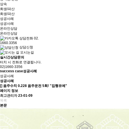
상속
회생/파산
회생/파산
성공사례
성공사례
온라인상담
온라인상담
상담전화
02.
1660.3356
상담신청
오시는길
실시간상담문의
터치 시 전화로 연결됩니다.
02)1660-3356
success case
성공사례
성공사례
성공사례
[]
음주수치 0.228 음주운전 5회! "집행유예"
페이지 정보
최고관리자
23-01-09
목록
본문