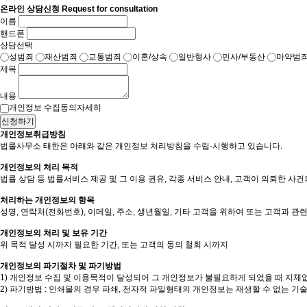
온라인 상담신청
Request for consultation
이름
핸드폰
상담선택
성범죄
재산범죄
교통범죄
이혼/상속
일반형사
민사/부동산
마약범
제목
내용
자세히
개인정보 수집동의
신청하기
개인정보취급방침
법룰사무소 태한은 아래와 같은 개인정보 처리방침을 수립·시행하고 있습니다.
개인정보의 처리 목적
법률 상담 등 법률서비스 제공 및 그 이용 권유, 각종 서비스 안내, 고객이 의뢰한 사
처리하는 개인정보의 항목
성명, 연락처(전화번호), 이메일, 주소, 생년월일, 기타 고객을 위하여 또는 고객과
개인정보의 처리 및 보유 기간
위 목적 달성 시까지 필요한 기간, 또는 고객의 동의 철회 시까지
개인정보의 파기절차 및 파기방법
1) 개인정보 수집 및 이용목적이 달성되어 그 개인정보가 불필요하게 되었을 때 지체
2) 파기방법 : 인쇄물의 경우 파쇄, 전자적 파일형태의 개인정보는 재생할 수 없는 