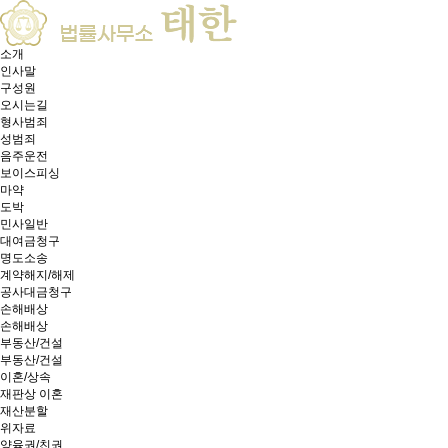
소개
인사말
구성원
오시는길
형사범죄
성범죄
음주운전
보이스피싱
마약
도박
민사일반
대여금청구
명도소송
계약해지/해제
공사대금청구
손해배상
손해배상
부동산/건설
부동산/건설
이혼/상속
재판상 이혼
재산분할
위자료
양육권/친권