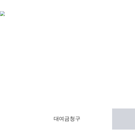
소개
형사범죄
민사일
인사말
성범죄
대여금청
구성원
음주운전
명도소
오시는길
보이스피싱
계약해지
해제
마약
공사대금
도박
대여금청구