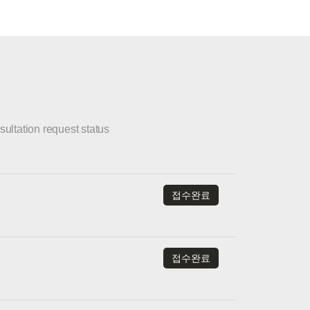
ultation request status
접수완료
접수완료