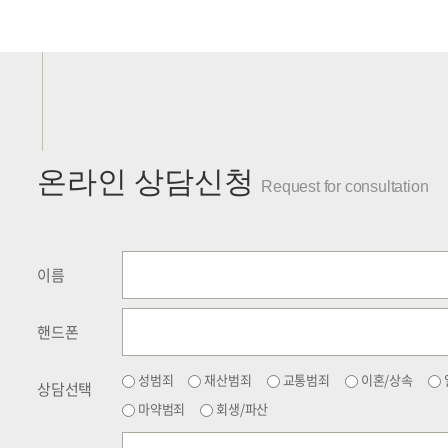
온라인 상담신청
Request for consultation
이름
핸드폰
성범죄
재산범죄
교통범죄
이혼/상속
상담선택
마약범죄
회생/파산